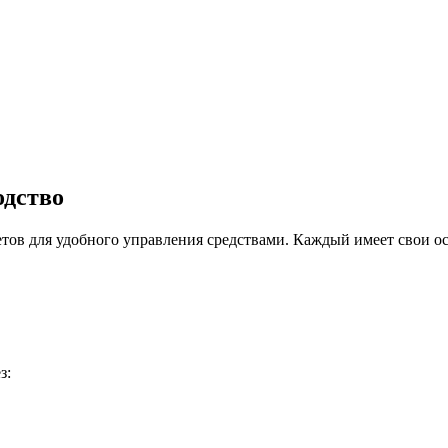
одство
четов для удобного управления средствами. Каждый имеет свои 
з: