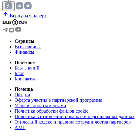
Вернуться наверх
Сервисы
Все сервисы
Финансы
Полезное
База знаний
Блог
Контакты
Помощь
Оферта
Оферта участия в партнерской программе
Условия оплаты картами
Политика обработки файлов cookie
Политика в отношении обработки персональных данных
Этический кодекс и правила сотрудничества партнеров
AML