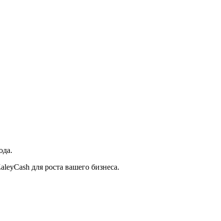
ода.
eyCash для роста вашего бизнеса.